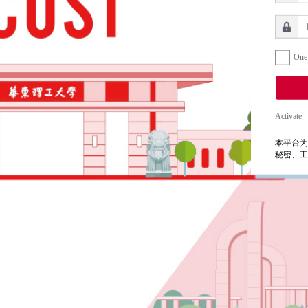
One
Activate
本平台为
秘密、工