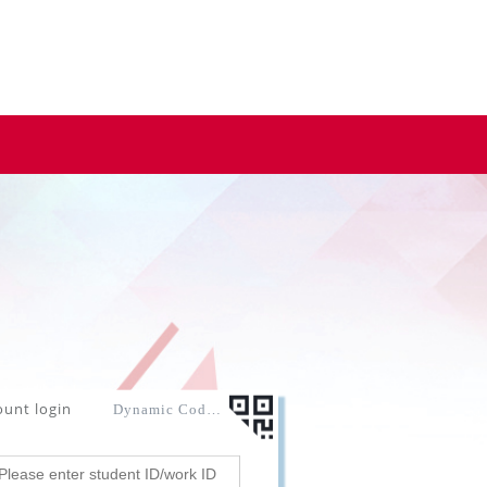
ount login
Dynamic Code login