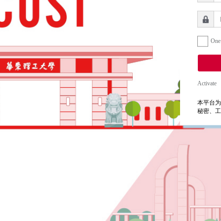
One
Activate
本平台为
秘密、工