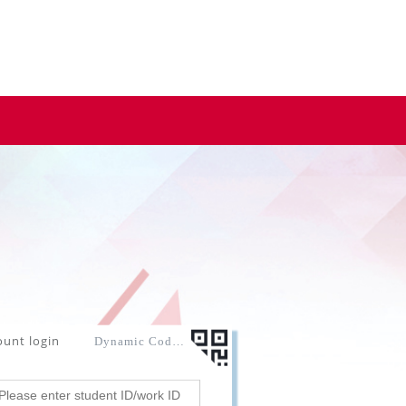
ount login
Dynamic Code login