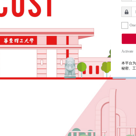
One
Activate
本平台为
秘密、工