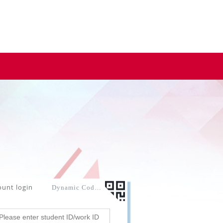
ount login
Dynamic Code login