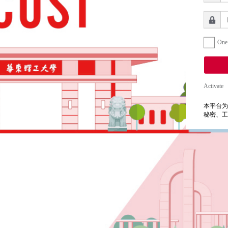
One
Activate
本平台为
秘密、工