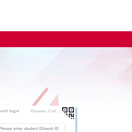
ount login
Dynamic Code login