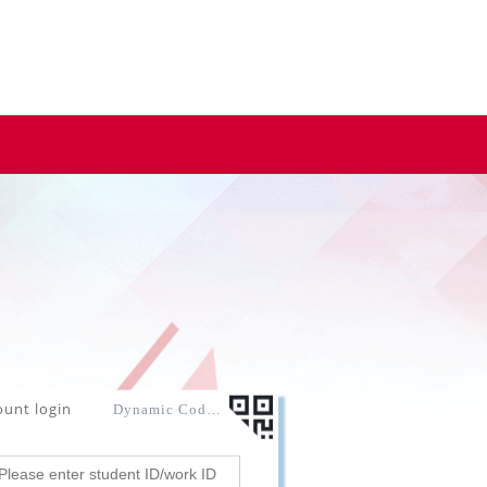
ount login
Dynamic Code login