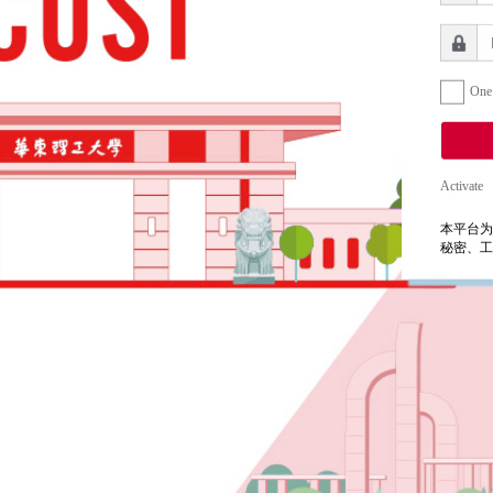
One
Activate
本平台为
秘密、工