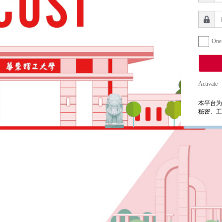
One
Activate
本平台为
秘密、工