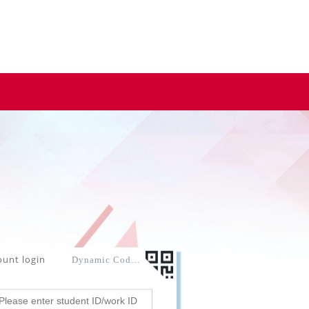
ount login
Dynamic Code login