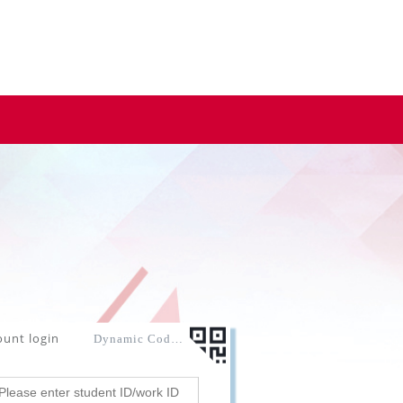
ount login
Dynamic Code login