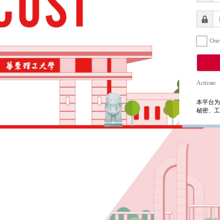
One
Activate
本平台为
秘密、工