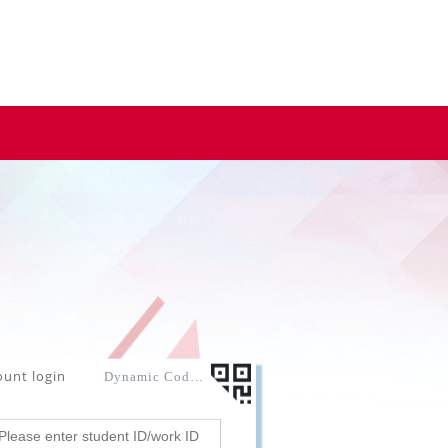
ount login
Dynamic Code login