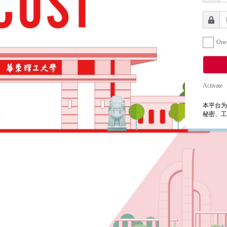
One
Activate
本平台为
秘密、工