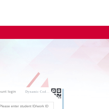
ount login
Dynamic Code login