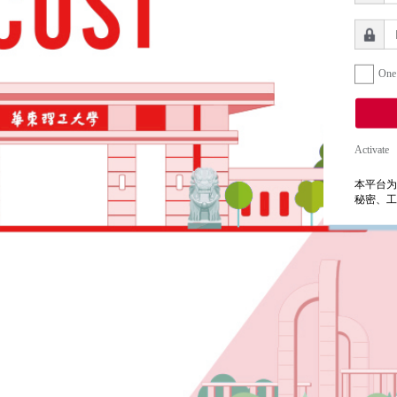
One
Activate
本平台为
秘密、工