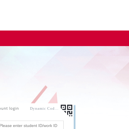
ount login
Dynamic Code login