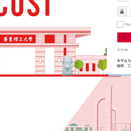
One
Activate
本平台为
秘密、工